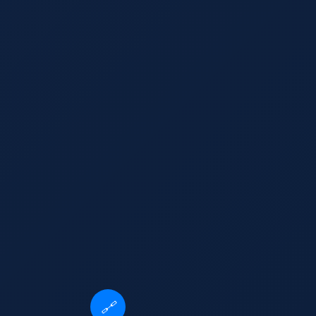
🔗
徐炎vs